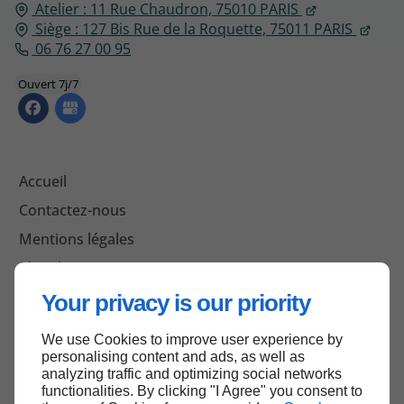
Atelier : 11 Rue Chaudron,
75010
PARIS
Siège : 127 Bis Rue de la Roquette,
75011 PARIS
06 76 27 00 95
Ouvert 7j/7
Accueil
Contactez-nous
Mentions légales
Plan du site
Your privacy is our priority
We use Cookies to improve user experience by
Haut de page
personalising content and ads, as well as
analyzing traffic and optimizing social networks
functionalities. By clicking "I Agree" you consent to